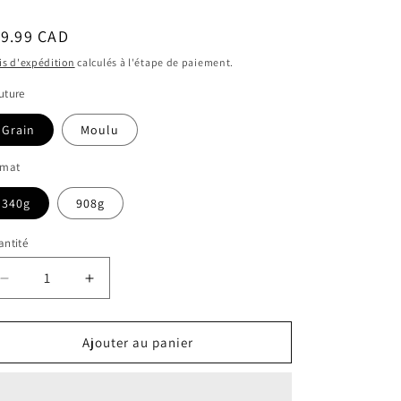
ix
19.99 CAD
bituel
is d'expédition
calculés à l'étape de paiement.
uture
Grain
Moulu
rmat
340g
908g
ntité
Réduire
Augmenter
la
la
quantité
quantité
de
de
Ajouter au panier
EQUO
EQUO
-
-
L&#39;ESPRESSO
L&#39;ESPRESSO