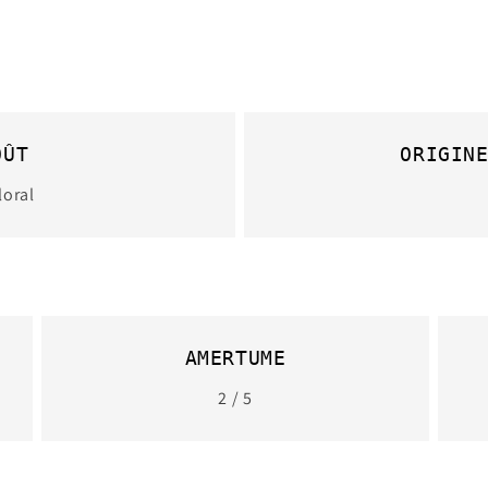
OÛT
ORIGIN
loral
AMERTUME
2 / 5