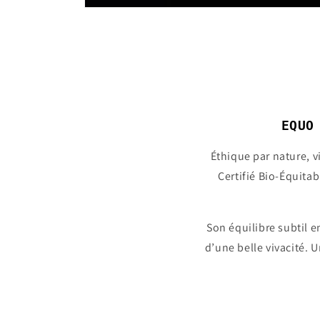
Ouvrir
le
média
1
dans
une
fenêtre
modale
EQUO
Éthique par nature, v
Certifié Bio-Équitab
Son équilibre subtil e
d’une belle vivacité. 