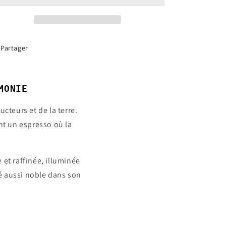
ALLIANT
ALLIANT
ENGAGEMENT
ENGAGEMENT
ET
ET
HARMONIE
HARMONIE
Partager
MONIE
cteurs et de la terre.
ant un espresso où la
 et raffinée, illuminée
fé aussi noble dans son