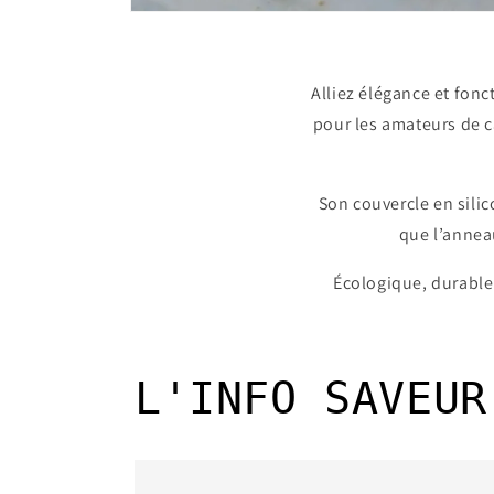
Ouvrir
le
média
1
dans
Alliez élégance et fonc
une
fenêtre
pour les amateurs de c
modale
Son couvercle en sili
que l’annea
Écologique, durable 
L'INFO SAVEUR