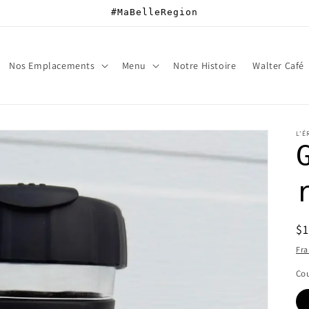
#MaBelleRegion
Nos Emplacements
Menu
Notre Histoire
Walter Café
L'É
Pr
$
ha
Fra
Cou